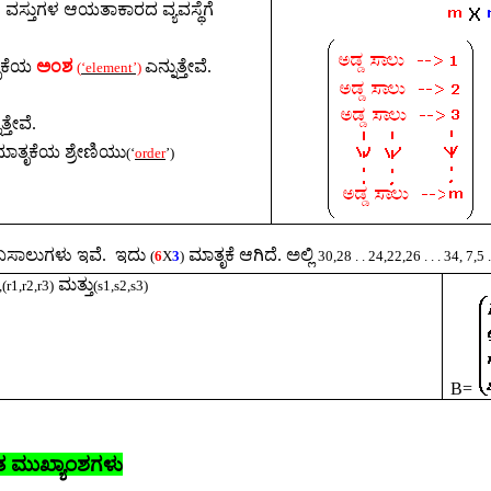
,
ವಸ್ತುಗಳ ಆಯತಾಕಾರದ ವ್ಯವಸ್ಥೆಗೆ
ತೃಕೆಯ
ಅಂಶ
ಎನ್ನುತ್ತೇವೆ.
(
‘element’)
ತ್ತೇವೆ.
ಾತೃಕೆಯ ಶ್ರೇಣಿಯು
(‘
order
’)
ಸಾಲುಗಳು ಇವೆ.
ಇದು
ಮಾತೃಕೆ ಆಗಿದೆ. ಅಲ್ಲಿ
(
6
X
3
)
30,28 . . 24
,22,26
. . . 34, 7,5 
ಮತ್ತು
(r1,r2,r3)
(s1,s2,s3)
B=
ತ ಮುಖ್ಯಾಂಶಗಳು