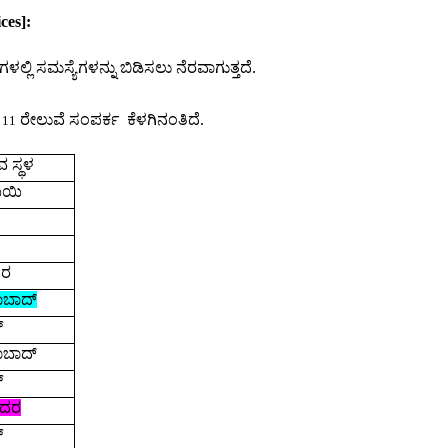
ces]:
ತ್ರಗಳಲ್ಲಿ ಸಮಸ್ಯೆಗಳನ್ನು ಬಿಡಿಸಲು ನೆರವಾಗುತ್ತದೆ.
ೆ
ರೇಲುವೆ ಸಂಪರ್ಕ
ಕೆಳಗಿನಂತಿದೆ.
11
 ಸ್ಥಳ
ಬಯಿ
ುರ
ಾಬಾದ್
್
ಾಬಾದ್
್
ದರ
್