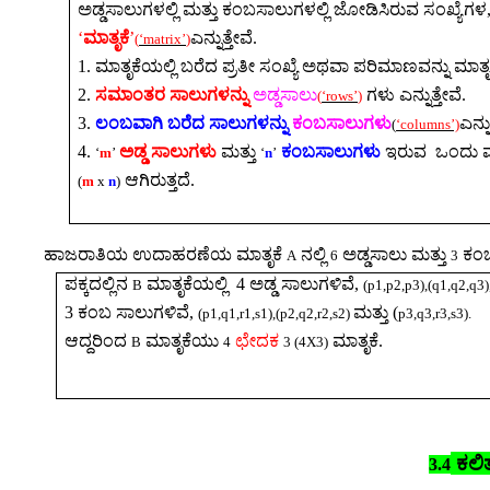
ಅಡ್ಡಸಾಲುಗಳಲ್ಲಿ ಮತ್ತು ಕಂಬಸಾಲುಗಳಲ್ಲಿ ಜೋಡಿಸಿರುವ ಸಂಖ್ಯೆಗಳ
‘
ಮಾತೃಕೆ
’
ಎನ್ನುತ್ತೇವೆ.
(
‘matrix’
)
1.
ಮಾತೃಕೆಯಲ್ಲಿ ಬರೆದ ಪ್ರತೀ ಸಂಖ್ಯೆ ಅಥವಾ ಪರಿಮಾಣವನ್ನು ಮಾ
2.
ಸಮಾಂತರ ಸಾಲುಗಳನ್ನು
ಅಡ್ಡಸಾಲ
ಗಳು ಎನ್ನುತ್ತೇವೆ.
(
‘rows’
)
3.
ಲಂಬವಾಗಿ ಬರೆದ ಸಾಲುಗಳನ್ನು
ಕಂಬಸಾಲುಗಳ
ಎನ್ನು
(
‘columns’)
4.
ಅಡ್ಡ ಸಾಲುಗಳು
ಮತ್ತು
ಕಂಬಸಾಲುಗಳು
ಇರುವ
ಒಂದು ಮ
‘
m
’
‘
n
’
ಆಗಿರುತ್ತದೆ.
(
m
x
n
)
ಹಾಜರಾತಿಯ ಉದಾಹರಣೆಯ ಮಾತೃಕೆ
ನಲ್ಲಿ
ಅಡ್ಡಸಾಲು ಮತ್ತು
ಕಂಬ
A
6
3
ಪಕ್ಕದಲ್ಲಿನ
ಮಾತೃಕೆಯಲ್ಲಿ
4
ಅಡ್ಡ ಸಾಲುಗಳಿವೆ
,
B
(p1,p2,p3),(q1,q2,q3),
3
ಕಂಬ ಸಾಲುಗಳಿವೆ
,
ಮತ್ತು
(
(p1,q1,r1,s1),(p2,q2,r2,s2)
p3,q3,r3,s3).
ಆದ್ದರಿಂದ
ಮಾತೃಕೆಯು
ಛೇದಕ
ಮಾತೃಕೆ.
B
4
3 (4X3)
ಕಲಿ
3.4