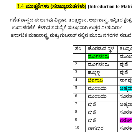
3.4
ಮಾತೃಕೆಗಳು (ಸಂಖ್ಯಾಯತಗಳು)
[Introduction to Matri
ಗಣಿತ ಶಾಸ್ತ್ರದ ಈ ಭಾಗವು ವಿಜ್ಞಾನ
,
ತಂತ್ರಜ್ಞಾನ
,
ಅರ್ಥಶಾಸ್ತ್ರ
,
ಇನ್ನಿತರ ಕ್ಷೇ
ಉದಾಹರಣೆಗೆ
ಕೆಳಗಿನ ಸಮಸ್ಯೆಗೆ ಸುಲಭವಾಗಿ ಉತ್ತರ ನೀಡುವಿರಾ
?
ಕರ್ನಾಟಕ ಮಹಾರಾಷ್ಟ್ರ ಮತ್ತು ಗುಜರಾತ್ ನಲ್ಲಿನ ಮೂರು ನಗರಗಳ ನಡುವ
ಸಂ
ಹೊರಡುವ ಸ್ಥಳ
ತಲಪುವ
1
ಮಂಗಳೂರು
ಮುಂ
2
ಮಂಗಳೂರು
ಪುಣೆ
3
ಹುಬ್ಬಳ್ಳಿ
ಪುಣೆ
4
ಬೆಳಗಾವಿ
ನಾಗಪ
5
ಮುಂಬಯಿ
ಅಹ್ಮದ
6
ಮುಂಬಯಿ
ಸೂರತ
7
ಪುಣೆ
ಅಹ್ಮದ
8
ಪುಣೆ
ಸೂರತ
9
ಪುಣೆ
ವಡೋ
10
ನಾಗಪುರ
ಸೂರತ