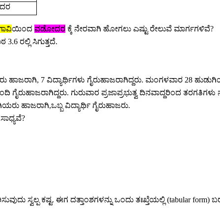
ದರ
ಗಾವಿ
ಯಿಂದ
ವಡೋದರ
ಕ್ಕೆ ನೇರವಾಗಿ ಹೋಗಲು ಎಷ್ಟು ರೇಲುವೆ ಮಾರ್ಗಗಳಿವೆ
?
 3.6 ರಲ್ಲಿ ಸಿಗುತ್ತದೆ.
ರು ಹಾಜರಾಗಿ
,
7 ವಿದ್ಯಾರ್ಥಿಗಳು ಗೈರುಹಾಜರಾಗಿದ್ದರು. ಮಂಗಳವಾರ 28 ಹುಡುಗ
 ಗೈರುಹಾಜರಾಗಿದ್ದರು. ಗುರುವಾರ ಪ್ರಜಾಪ್ರಭುತ್ವ ದಿನವಾದ್ದರಿಂದ ತರಗತಿಗಳು ನ
ುಗಿಯರು ಹಾಜರಾಗಿ
,
ಒಬ್ಬ ವಿದ್ಯಾರ್ಥಿ ಗೈರುಹಾಜರು.
ಸಾಧ್ಯವೆ
?
ಸುವುದು ಸ್ವಲ್ಪ ಕಷ್ಟ. ಈಗ ದತ್ತಾಂಶಗಳನ್ನು ಒಂದು ತಃಖ್ತೆಯಲ್ಲಿ
(tabular form
)
ಬ