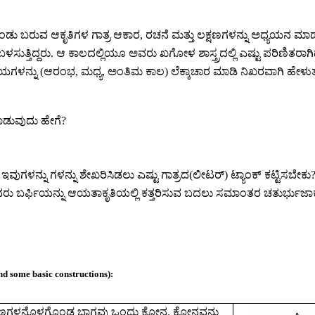
ಕಂಡು ಬರುವ ಆಕೃತಿಗಳ ಗಾತ್ರ ಆಕಾರ
,
ರಚನೆ ಮತ್ತು ಲಕ್ಷಣಗಳನ್ನು ಅಧ್ಯಯನ ಮಾಡ
ಸುತ್ತಿದ್ದರು. ಆ ಕಾಲದಲ್ಲಿಯೂ ಅವರು ಖಗೋಳ ಶಾಸ್ತ್ರದಲ್ಲಿ ಎಷ್ಟು ಪರಿಣಿತರಾಗಿದ
ಮಯಗಳನ್ನು
(
ಆರಂಭ
,
ಮಧ್ಯ
,
ಅಂತಿಮ ಕಾಲ) ಲೆಕ್ಕಾಚಾರ ಮಾಡಿ ನಿಖರವಾಗಿ ಹೇಳುತ್ತ
ಡುವುದು ಹೇಗೆ
?
ಳನ್ನು ಗಳನ್ನು ಶೇಖರಿಸಿಡಲು ಎಷ್ಟು ಗಾತ್ರದ(ಲೀಟರ್) ಟ್ಯಾಂಕ್ ಕಟ್ಟಿಸಬೇಕು
 ಬರ್ಫಿಯನ್ನು ಆಯತಾಕೃತಿಯಲ್ಲಿ ಕತ್ತರಿಸುವ ಬದಲು ಸಮಾಂತರ ಚತುರ್ಭುಜಾಕೃತಿಯಲ
nd some basic constructions):
ರಣಗಳನ್ನೊಳಗೊಂಡ ಭಾಗವು ಒಂದು ಕೋನ. ಕೋನವನ್ನು