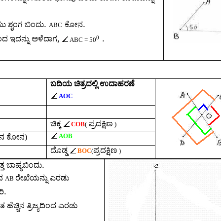
.
.
 ಶೃಂಗ ಬಿಂದು
ಕೋನ
ABC
,
.
0
 ಇದನ್ನು ಅಳೆದಾಗ
ABC = 50
ಬದಿಯ ಚಿತ್ರದಲ್ಲಿ ಉದಾಹರಣೆ
AOC
ಚಿಕ್ಕ
ಪ್ರದಕ್ಷಿಣ
COB
(
)
AOB
ಿನ ಕೋನ)
ದೊಡ್ಡ
ಪ್ರದಕ್ಷಿಣ
BOC
(
)
.
್ತ ಬಾಹ್ಯಬಿಂದು
ಂದ
ರೇಖೆಯನ್ನು ಎರಡು
AB
.
ರಿ
 ಹೆಚ್ಚಿನ ತ್ರಿಜ್ಯದಿಂದ ಎರಡು
.