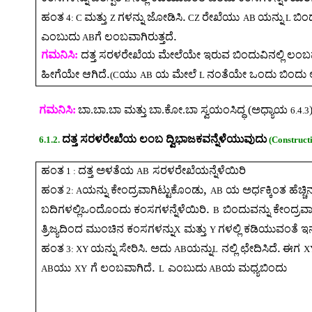
.
ಹಂತ
ಮತ್ತು
ಗಳನ್ನು ಜೋಡಿಸಿ
ರೇಖೆಯು
ಯನ್ನು
ಬಿಂದ
4: C
Z
CZ
AB
L
.
ಎಂಬುದು
ಗೆ ಲಂಬವಾಗಿರುತ್ತದೆ
AB
ಗಮನಿಸಿ:
ದತ್ತ ಸರಳರೇಖೆಯ ಮೇಲೆಯೇ ಇರುವ ಬಿಂದುವಿನಲ್ಲಿ ಲಂಬ
.
ಹೀಗೆಯೇ ಆಗಿದೆ
ಯು
ಯ ಮೇಲೆ
ನಂತೆಯೇ ಒಂದು ಬಿಂದು
(C
AB
L
ಗಮನಿಸಿ:
ಬಾ.ಬಾ.ಬಾ ಮತ್ತು ಬಾ.ಕೋ.ಬಾ ಸ್ವಯಂಸಿದ್ಧ (ಅಧ್ಯಾಯ
6.4.3
ದತ್ತ ಸರಳರೇಖೆಯ ಲಂಬ ದ್ವಿಭಾಜಕವನ್ನೆಳೆಯುವುದು
6.1.2.
(Constructi
ಹಂತ
ದತ್ತ ಅಳತೆಯ
ಸರಳರೇಖೆಯನ್ನೆಳೆಯಿರಿ
1 :
AB
,
ಹಂತ
ಯನ್ನು ಕೇಂದ್ರವಾಗಿಟ್ಟುಕೊಂಡು
ಯ ಅರ್ಧಕ್ಕಿಂತ ಹೆಚ್ಚಿನ
2: A
AB
.
ಬದಿಗಳಲ್ಲಿಒಂದೊಂದು ಕಂಸಗಳನ್ನೆಳೆಯಿರಿ
ಬಿಂದುವನ್ನು ಕೇಂದ್ರವ
B
ತ್ರಿಜ್ಯದಿಂದ ಮುಂಚಿನ ಕಂಸಗಳನ್ನು
ಮತ್ತು
ಗಳಲ್ಲಿ ಕಡಿಯುವಂತೆ ಇನ
X
Y
.
ಹಂತ
ಯನ್ನು ಸೇರಿಸಿ. ಅದು
ಯನ್ನು
ನಲ್ಲಿ ಛೇದಿಸಿದೆ
ಈಗ
3: XY
AB
L
X
.
ಯು
ಗೆ ಲಂಬವಾಗಿದೆ
ಎಂಬುದು
ಯ ಮಧ್ಯಬಿಂದು
AB
XY
L
AB