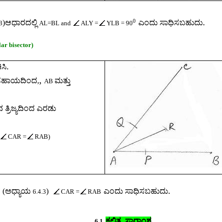
.
0
)
ಆಧಾರದಲ್ಲಿ
ಎಂದು ಸಾಧಿಸಬಹುದು
3
AL=BL and
ALY =
YLB = 90
ar bisector)
.
ಿಸಿ
,
ದ ಸಹಾಯದಿಂದ
,
ಮತ್ತು
AB
ಿನ ತ್ರಿಜ್ಯದಿಂದ ಎರಡು
CAR =
RAB)
.
ದ (ಅಧ್ಯಾಯ
)
ಎಂದು ಸಾಧಿಸಬಹುದು
6.4.3
CAR =
RAB
ಕಲಿ
ತ
ಸ
ಾರಾಂಶ
6.1