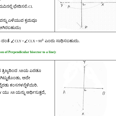
.
ುವಿನಲ್ಲಿ ಛೇದಿಸಲಿ
CL
ವನ್ನು ಎಳೆಯುವ ಕ್ರಮವೂ
 ಆಗಿರಬಹುದು
)
.
0
)
ದಂತೆ
ಎಂದು ಸಾಧಿಸಬಹುದು
CLY =
CLX = 90
on of Perpendicular bisector to a line):
 ತ್ರಿಜ್ಯದಿಂದ
ಯ ಎರಡೂ
AB
ಾಗಿಟ್ಟುಕೊಂಡು
,
ಅದೇ
.
್ನೆರಡು ಕಂಸಗಳನ್ನೆಳೆಯಿರಿ
,
ಯು
ಯನ್ನು ಅರ್ಧಿಸುತ್ತದೆ
Y
AB