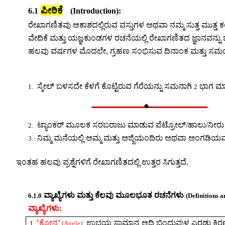
ಪೀಠಿಕೆ
6.1
(Introduction):
ರೇಖಾಗಣಿತವು ಆಕಾಶದಲ್ಲಿರುವ ವಸ್ತುಗಳ ಅಥವಾ ನಮ್ಮ ಸುತ್ತ ಮುತ್ತ 
ವೇದಿಕೆ ಮತ್ತು ಯಜ್ಞಕುಂಡಗಳ ರಚನೆಯಲ್ಲಿ ರೇಖಾಗಣಿತದ ಜ್ಞಾನವನ್ನು ಬಳ
ಹಲವು ವರ್ಷಗಳ ಮೊದಲೇ
,
ಗ್ರಹಣ ಸಂಭಿಸುವ ದಿನಾಂಕ ಮತ್ತು ಸ
ಸ್ಕೇಲ್ ಬಳಸದೇ ಕೆಳಗೆ ಕೊಟ್ಟಿರುವ ಗೆರೆಯನ್ನು ಸಮನಾಗಿ
ಭಾಗ ಮಾ
1.
2
ಟ್ಯಾಂಕರ್ ಮೂಲಕ ಸರಬರಾಜು ಮಾಡುವ ಪೆಟ್ರೋಲ್/ಹಾಲು/ನೀರು ಇವುಗ
2.
ನಿಮ್ಮ ಮನೆಯಲ್ಲಿ ಅಮ್ಮ ಮತ್ತು ಅಜ್ಜಿಯಂದಿರು ಅಥವಾ ಅಂಗಡಿಯವರು
3.
ಇಂತಹ ಹಲವು ಪ್ರಶ್ನೆಗಳಿಗೆ ರೇಖಾಗಣಿತದಲ್ಲಿ ಉತ್ತರ ಸಿಗುತ್ತದೆ.
ವ್ಯಾಖ್ಯೆಗಳು ಮತ್ತು ಕೆಲವು ಮೂಲಭೂತ ರಚನೆಗಳು
6.1.0
(Definitions a
ವ್ಯಾಖ್ಯೆಗಳು:
‘
ಕೋನ
’
ಉಭಯ ಸಾಮಾನ್ಯ ಆದಿ ಬಿಂದುವುಳ್ಳ ಎರಡು ಕಿ
1.
(Angle):