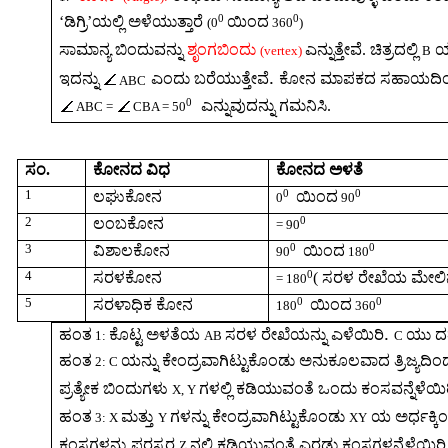
0
0
‘
ಡಿಗ್ರಿ
’
ಯಲ್ಲಿ ಅಳೆಯುತ್ತಾರೆ
ಯಿಂದ
(0
360
)
ಸಾಮಾನ್ಯ ಬಿಂದುವನ್ನು
ಶೃಂಗಬಿಂದು
ಎನ್ನುತ್ತೇವೆ. ಚಿತ್ರದಲ್ಲಿ
ಯು
(vertex)
B
.
ಇದನ್ನು
ಎಂದು ಬರೆಯುತ್ತೇವೆ
ಕೋನ ಮಾಪಕದ ಸಹಾಯದಿಂದ
ABC
0
ಎನ್ನುವುದನ್ನು ಗಮನಿಸಿ
.
ABC =
CBA = 50
ಸಂ.
ಕೋನದ ವಿಧ
ಕೋನದ ಅಳತೆ
1
0
0
ಲಘುಕೋನ
ಯಿಂದ
0
90
2
0
ಲಂಬಕೋನ
= 90
3
0
0
ವಿಶಾಲಕೋನ
ಯಿಂದ
90
180
4
0
ಸರಳಕೋನ
(
ಸರಳ ರೇಖೆಯ ಮೇಲ
= 180
5
0
0
ಸರಳಾಧಿಕ ಕೋನ
ಯಿಂದ
180
360
.
ಹಂತ
ಕೊಟ್ಟ ಅಳತೆಯ
ಸರಳ ರೇಖೆಯನ್ನು ಎಳೆಯಿರಿ
ಯು ದತ
1:
AB
C
ಹಂತ
ಯನ್ನು ಕೇಂದ್ರವಾಗಿಟ್ಟುಕೊಂಡು ಅನುಕೂಲವಾದ ತ್ರಿಜ್ಯದಿ
2: C
ಪ್ರತ್ಯೇಕ ಬಿಂದುಗಳು
ಗಳಲ್ಲಿ ಕಡಿಯುವಂತೆ ಒಂದು ಕಂಸವನ್ನೆಳೆಯಿ
X, Y
ಹಂತ
ಮತ್ತು
ಗಳನ್ನು ಕೇಂದ್ರವಾಗಿಟ್ಟುಕೊಂಡು
ಯ ಅರ್ಧಕ್ಕಿಂತ
3: X
Y
XY
ಕಂಸಗಳನ್ನು ಪರಸ್ಪರ
ನಲ್ಲಿ ಕಡಿಯುವಂತೆ ಎರಡು ಕಂಸಗಳನ್ನೆಳೆಯಿರಿ
Z