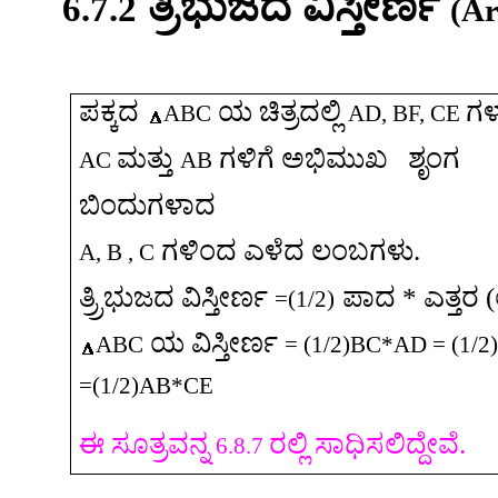
ತ್ರಿಭುಜದ
ವಿಸ್ತೀರ್ಣ
6.7.2
(Ar
ಪಕ್ಕದ
ಯ
ಚಿತ್ರದಲ್ಲಿ
ಗಳ
ABC
AD, BF, CE
ಮತ್ತು
ಗಳಿಗೆ
ಅಭಿಮು
ಖ
ಶೃಂಗ
AC
AB
ಬಿಂದುಗಳಾದ
ಗಳಿಂದ
ಎಳೆದ
ಲಂಬಗಳು
.
A,
B ,
C
ತ್ರ್ರಿಭುಜದ
ವಿಸ್ತೀರ್ಣ
ಪಾದ
*
ಎತ್ತರ
(
=(1/2)
ಯ
ವಿಸ್ತೀರ್ಣ
ABC
= (1/2)BC*AD = (1/
=(1/2)AB*CE
ಈ
ಸೂತ್ರವನ್ನ
ರಲ್ಲಿ
ಸಾಧಿಸಲಿದ್ದೇವೆ
.
6.8.7