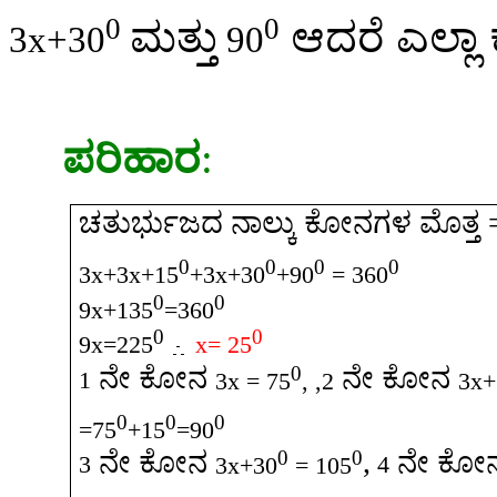
0
0
ಮತ್ತು
ಆದರೆ
ಎಲ್ಲಾ
3x+30
90
ಪರಿಹಾರ
:
ಚತುರ್ಭುಜದ
ನಾಲ್ಕು
ಕೋನಗಳ
ಮೊತ್ತ
0
0
0
0
3x+3x+15
+3x+30
+90
= 360
0
0
9x+135
=360
0
0
9x=225
x= 25
0
ನೇ
ಕೋನ
ನೇ
ಕೋನ
1
3x = 75
, ,2
3x+
0
0
0
=75
+15
=90
0
0
,
ನೇ
ಕೋನ
ನೇ
ಕೋ
3
3x+30
= 105
4