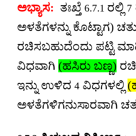
ಅಭ್ಯಾಸ
:
ತಃಖ್ತೆ
ರಲ್ಲಿ
6.7.1
7
ಅಳತೆಗಳನ್ನು
ಕೊಟ್ಟಾಗ
)
ಚತು
ರಚಿಸಬಹುದೆಂದು
ಪಟ್ಟಿ
ಮಾಡ
ವಿಧವಾಗಿ
(
ಹಸಿರು
ಬಣ್ಣ
)
ರಚ
ಇನ್ನು
ಉಳಿದ
ವಿಧಗಳಲ್ಲಿ
(
4
ಅಳತೆಗಳಿಗನುಸಾರವಾಗಿ
ಚತ