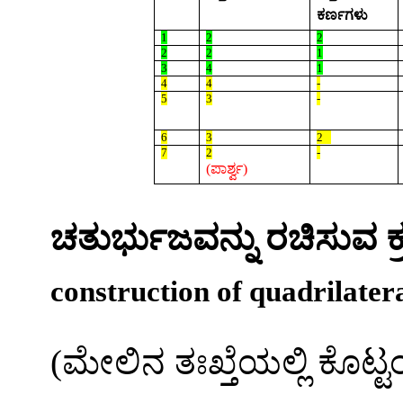
ಕರ್ಣಗಳು
1
2
2
2
2
1
3
4
1
4
4
-
5
3
-
6
3
2
7
2
-
(
ಪಾರ್ಶ್ವ
)
ಚತುರ್ಭುಜವನ್ನು
ರಚಿಸುವ
ಕ
construction of quadrilatera
(
ಮೇಲಿನ
ತಃಖ್ತೆಯಲ್ಲಿ
ಕೊಟ್ಟ