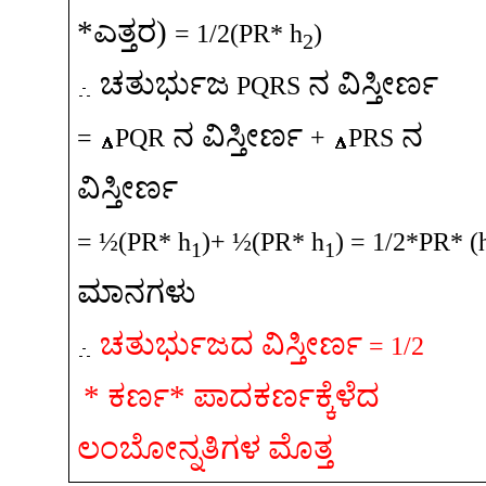
*
ಎತ್ತರ
)
= 1/2(PR* h
)
2
ಚತುರ್ಭುಜ
ನ
ವಿಸ್ತೀರ್ಣ
PQRS
ನ
ವಿಸ್ತೀರ್ಣ
ನ
=
PQR
+
PRS
ವಿಸ್ತೀರ್ಣ
= ½(PR* h
)+ ½(PR* h
) = 1/2*PR* (
1
1
ಮಾನಗಳು
ಚತುರ್ಭುಜದ
ವಿಸ್ತೀರ್ಣ
= 1/2
*
ಕರ್ಣ
*
ಪಾದಕರ್ಣಕ್ಕೆಳೆದ
ಲಂಬೋನ್ನತಿಗಳ
ಮೊತ್ತ