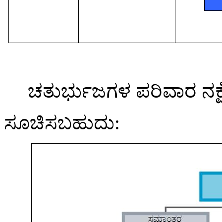
ಚತುರ್ಭುಜಗಳ
ಪರಿವಾರ
ನಕ
ಸೂಚಿಸಬಹುದು
: