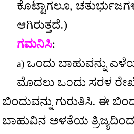
ಕೊಟ್ಟಾಗಲೂ
,
ಚತುರ್ಭುಜಗ
ಆಗಿರುತ್ತದೆ
.)
ಗಮನಿಸಿ
:
ಒಂದು
ಬಾಹುವನ್ನು
ಎಳೆ
a)
ಮೊದಲು
ಒಂದು
ಸರಳ
ರೇಖ
ಬಿಂದುವನ್ನು
ಗುರುತಿಸಿ
.
ಈ
ಬಿಂದ
ಬಾಹುವಿನ
ಅಳತೆಯ
ತ್ರಿಜ್ಯದಿಂ