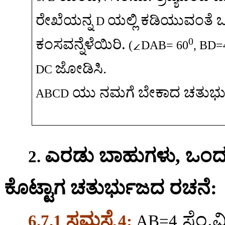
ರೇಖೆಯನ್ನ
ಯಲ್ಲಿ
ಕಡಿಯುವಂತೆ
D
0
.
ಕಂಸವನ್ನೆಳೆಯಿರಿ
(
DAB= 60
, BD=
ಜೋಡಿಸಿ
.
DC
ಯು
ನಮಗೆ
ಬೇಕಾದ
ಚತುರ್
ABCD
ಎರಡು
ಬಾಹುಗಳು
,
ಒಂದ
2.
ಕೊಟ್ಟಾಗ
ಚತುರ್ಭುಜದ
ರಚನೆ
:
ಸಮಸ್ಯೆ
ಸೆಂ
.
ಮ
6.7.1
4:
AB=4