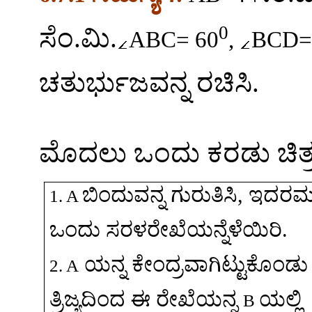
0
ಸೆಂ
.
ಮಿ
.
ABC= 60
,
BCD=
ಚತುರ್ಭುಜವನ್ನ
ರಚಿಸಿ
.
ಮೊದಲು
ಒಂದು
ಕರಡು
ಚಿತ
ಬಿಂದುವನ್ನ
ಗುರುತಿಸಿ
,
ಇದರಮ
1. A
ಒಂದು
ಸರಳರೇಖೆಯನ್ನೆಳೆಯಿರಿ
.
ಯನ್ನ
ಕೇಂದ್ರವಾಗಿಟ್ಟುಕೊಂಡು
2. A
ತ್ರಿಜ್ಯದಿಂದ
ಈ
ರೇಖೆಯನ್ನ
ಯಲ್ಲಿ
B