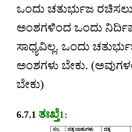
ಒಂದು
ಚತುರ್ಭುಜ
ರಚಿಸಲ
ಅಂಶಗಳಿಂದ
ಒಂದು
ನಿರ್ದಿಷ
ಸಾಧ್ಯವಿಲ್ಲ
.
ಒಂದು
ಚತುರ್ಭು
ಅಂಶಗಳು
ಬೇಕು
. (
ಅವುಗಳಲ್
ಬೇಕು
)
ತಃಖ್ತೆ
6.7.1
1:
ಸಂ
.
ದತ್ತ
ಬಾಹುಗಳು
ದತ್ತ