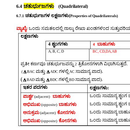
ಚತುರ್ಭುಜಗಳು
6.4
(Quadrilateral)
ಚತುರ್ಭುಜಗಳ ಲಕ್ಷಣಗಳ
ು(
6.7.1
Properties of Quadrilaterals
)
ವ್ಯಾಖ್ಯೆ
:
ಒಂದು
ಸಮತಲದಲ್ಲಿ
ನಾಲ್ಕು
ರೇಖಾ
ಖಂಡಗಳಿಂದ
ಸುತ್ತುವರಿಯಲ
ಲಕ್ಷಣಗಳು
4
ಶೃಂಗಗಳು
ಬಾಹುಗಳು
4
A, B, C, D
BC, CD,DA,AB
ಪ್ರತೀ
ಕರ್ಣವೂ
ಚತುರ್ಭುಜವನ್ನು
ತ್ರಿಕೋನಗಳಾಗಿ
ವಿಭಾಗಿಸುತ್ತದೆ
.
2
ಮತ್ತು
ಗಳಲ್ಲಿ
ಸಾಮಾನ್ಯ
ಪಾದ
).
(
BAC
ADC
AC
(
ಮತ್ತು
ಗಳಲ್ಲಿ
ಸಾಮಾನ್ಯ
ಪಾದ
).
BAD
BDC
BD
ಇತರ
ಪದಗಳು
ಲಕ್ಷಣಗಳು
:
ಒಂದು
ಸಾಮಾನ್ಯ
ಶೃಂಗ
ಪಾರ್ಶ್ವ
ಬಾಹುಗಳು
(adjacent)
ಒಂದು
ಸಾಮಾನ್ಯ
ಶೃಂಗ
ಅಭಿಮುಖ
ಬಾಹುಗಳು
(opposite)
ಒಂದು
ಸಾಮಾನ್ಯ
ಬಾಹುವ
ಅನುಕ್ರಮ
ಕೋನಗಳು
(adjacent)
ಒಂದು
ಸಾಮಾನ್ಯ
ಬಾಹುವ
ಅಭಿಮುಖ
ಕೋನಗಳು
(opposite)