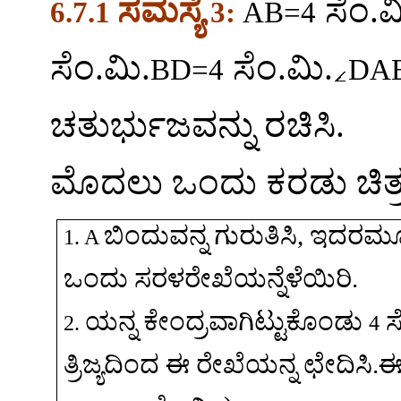
ಸಮಸ್ಯೆ
ಸೆಂ
.
ಮ
6.7.1
3:
AB=4
ಸೆಂ
.
ಮಿ
.
ಸೆಂ
.
ಮಿ
.
BD=4
DAB
ಚತುರ್ಭುಜವನ್ನು
ರಚಿಸಿ
.
ಮೊದಲು
ಒಂದು
ಕರಡು
ಚಿತ
ಬಿಂದುವನ್ನ
ಗುರುತಿಸಿ
,
ಇದರಮ
1. A
ಒಂದು
ಸರಳರೇಖೆಯನ್ನೆಳೆಯಿರಿ
.
ಯನ್ನ
ಕೇಂದ್ರವಾಗಿಟ್ಟುಕೊಂಡು
ಸ
2.
4
ತ್ರಿಜ್ಯದಿಂದ
ಈ
ರೇಖೆಯನ್ನ
ಛೇದಿಸಿ
.