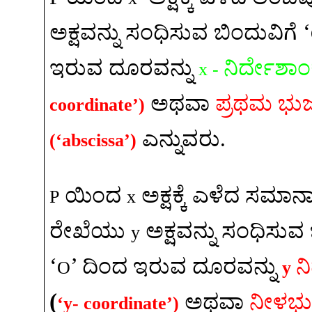
‘
ಅಕ್ಷವನ್ನು
ಸಂಧಿಸುವ
ಬಿಂದುವಿಗೆ
ಇರುವ
ದೂರವನ್ನು
ನಿರ್ದೇಶಾ
x -
ಅಥವಾ
ಪ್ರಥಮ
ಭು
coordinate’)
ಎನ್ನುವರು
.
(‘abscissa’)
ಯಿಂದ
ಅಕ್ಷಕ್ಕೆ
ಎಳೆದ
ಸಮಾನ
P
x
ರೇಖೆಯು
ಅಕ್ಷವನ್ನು
ಸಂಧಿಸುವ
y
‘
’
ದಿಂದ
ಇರುವ
ದೂರವನ್ನು
ನ
O
y
(
ಅಥವಾ
ನೀಳಭ
‘y- coordinate’)