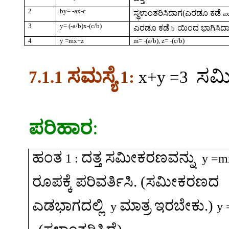
2
by= -ax-c
ಸ್ಥಳಾಂತರಿಸಿದಾಗ(ಎರಡೂ ಕಡೆ
a
3
y= (-a/b)x-(c/b)
ಎರಡೂ ಕಡೆ
ಯಿಂದ ಭಾಗಿಸಿದ
b
4
y =mx+z
m= -(a/b), z= -(c/b)
ಸಮಸ್ಯೆ
ಸ
7.1.1
1:
x+y =
3
ಪರಿಹಾರ
:
ಹಂತ
ದತ್ತ
ಸಮೀಕರಣವನ್ನು
1 :
y =m
ರೂಪಕ್ಕೆ
ಪರಿವರ್ತಿಸಿ
. (
ಸಮೀಕರಣದ
ಎಡಭಾಗದಲ್ಲಿ
ಮಾತ್ರ
ಇರಬೇಕು
.)
y
y 