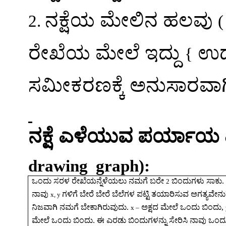
ನಕ್ಷೆಯ
ಮೇಲಿನ
ಹಲವು
2.
(
ರೇಖೆಯ
ಮೇಲೆ
ಇದ್ದು
ಉ
{
ಸಮೀಕರಣಕ್ಕೆ
ಅನುಸಾರವಾಗ
ನಕ್ಷೆ
ಎಳೆಯುವ
ಪರ್ಯಾಯ
drawing
graph):
ಒಂದು
ಸರಳ
ರೇಖೆಯನ್ನೆಳೆಯಲು
ನಮಗೆ
ಬರೇ
ಬಿಂದುಗಳು
ಸಾಕು
2
ನಾವು
ಗಳಿಗೆ
ಬೇರೆ
ಬೇರೆ
ಬೆಲೆಗಳ
ಪಟ್ಟಿ
ತಯಾರಿಸುವ
ಅಗತ್ಯವೇನು
x, y
ನಿಜವಾಗಿ
ನಮಗೆ
ಬೇಕಾಗಿರುವುದು
.
ಅಕ್ಷದ
ಮೇಲೆ
ಒಂದು
ಬಿಂದು
,
x
–
ಮೇಲೆ
ಒಂದು
ಬಿಂದು
.
ಈ
ಎರಡು
ಬಿಂದುಗಳನ್ನು
ಸೇರಿಸಿ
ನಾವು
ಒಂದ