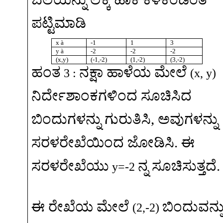
ಪಟ್ಟಿಮಾಡಿ
x
à
-1
1
3
y
à
-2
-2
-2
(x,y)
(-1,-2)
(1,-2)
(3,-2)
ಹಂತ
ನಕ್ಷಾ
ಹಾಳೆಯ
ಮೇಲೆ
3 :
(x, y)
ನಿರ್ದೇಶಾಂಕಗಳಿಂದ
ಸೂಚಿಸಿದ
ಬಿಂದುಗಳನ್ನು
ಗುರುತಿಸಿ
,
ಅವುಗಳನ್ನು
ಸರಳರೇಖೆಯಿಂದ
ಜೋಡಿಸಿ
.
ಈ
ಸರಳರೇಖೆಯು
ನ್ನ
ಸೂಚಿಸುತ್ತದೆ
.
y=-2
ಈ
ರೇಖೆಯ
ಮೇಲೆ
ಬಿಂದುವನ್ನ
(2,-2)