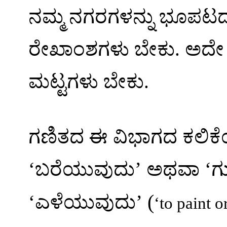
ನಮ್ಮ
ನಗರಗಳನ್ನು
ಭೂಪಟದಲ
ರೇಖಾಂಶಗಳು
ಬೇಕು
.
ಅದೇ
ಮಟ್ಟಗಳು
ಬೇಕು
.
ಗಣಿತದ
ಈ
ವಿಭಾಗದ
ಕಲಿಕ
‘
ಬರೆಯುವುದು
’
ಅಥವಾ
‘
ಗ
(
‘
ಎಳೆಯುವುದು
’
‘to paint o