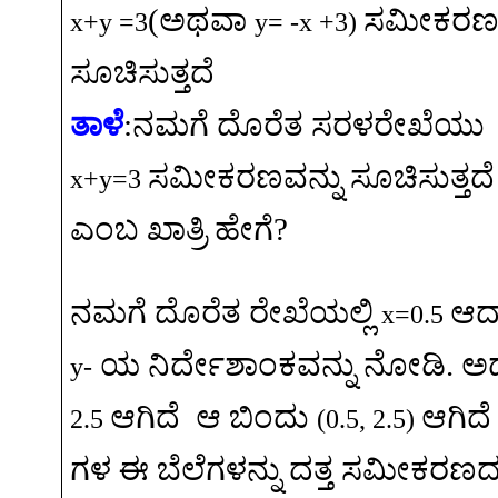
(
ಅಥವಾ
ಸಮೀಕರಣವ
x+y =3
y= -x +3)
ಸೂಚಿಸುತ್ತದೆ
ತಾಳೆ
:
ನಮಗೆ
ದೊರೆತ
ಸರಳರೇಖೆಯು
ಸಮೀಕರಣವನ್ನು
ಸೂಚಿಸುತ್ತದೆ
x+y=3
ಎಂಬ
ಖಾತ್ರಿ
ಹೇಗೆ
?
ನಮಗೆ
ದೊರೆತ
ರೇಖೆಯಲ್ಲಿ
ಆದ
x=0.5
ಯ
ನಿರ್ದೇಶಾಂಕವನ್ನು
ನೋಡಿ
.
ಅ
y-
ಆಗಿದೆ
ಆ
ಬಿಂದು
ಆಗಿದೆ
2.5
(0.5, 2.5)
ಗಳ
ಈ
ಬೆಲೆಗಳನ್ನು
ದತ್ತ
ಸಮೀಕರಣದಲ್