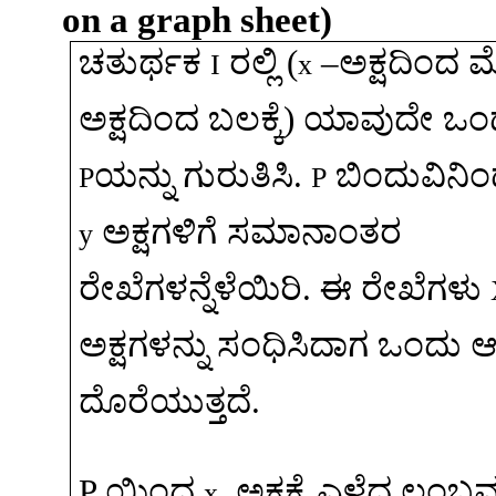
on a graph sheet)
ಚತುರ್ಥಕ
ರಲ್ಲಿ
(
–
ಅಕ್ಷದಿಂದ
ಮ
I
x
ಅಕ್ಷದಿಂದ
ಬಲಕ್ಕೆ
)
ಯಾವುದೇ
ಒಂ
ಯನ್ನು
ಗುರುತಿಸಿ
.
ಬಿಂದುವಿನಿ
P
P
ಅಕ್ಷಗಳಿಗೆ
ಸಮಾನಾಂತರ
y
ರೇಖೆಗಳನ್ನೆಳೆಯಿರಿ
.
ಈ
ರೇಖೆಗಳು
ಅಕ್ಷಗಳನ್ನು
ಸಂಧಿಸಿದಾಗ
ಒಂದು
ದೊರೆಯುತ್ತದೆ
.
P
ಯಿಂದ
ಅಕ
್ಷಕ್ಕೆ
ಎಳೆದ
ಲಂಬವ
x