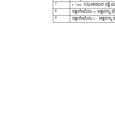
7
ಸಮ
ೀಕರಣದ
ನಕ್ಷೆ
ಮ
y
=
mx
8
ನಕ್ಷಾರೇಖೆಯು
ಅಕ್ಷವನ್ನು
ಛ
x-
9
ನಕ್ಷಾರೇಖೆಯು
ಅಕ್ಷವನ್ನು
y –