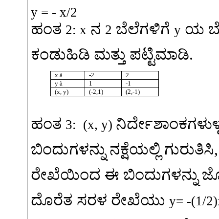
y = - x/2
ಹಂತ
ನ
ಬೆಲೆಗಳಿಗೆ
ಯ
ಬ
2: x
2
y
ಕಂಡುಹಿಡಿ
ಮತ್ತು
ಪಟ್ಟಿಮಾಡಿ
.
x
à
-2
2
y
à
1
-1
(x, y)
(-2,1)
(2,-1)
ಹಂತ
ನಿರ್ದೇಶಾಂಕಗಳುಳ್
3:
(x, y)
ಬಿಂದುಗಳನ್ನು
ನಕ್ಷೆಯಲ್ಲಿ
ಗುರುತಿಸಿ
ರೇಖೆಯಿಂದ
ಈ
ಬಿಂದುಗಳನ್ನು
ಜೋ
ದೊರೆತ
ಸರಳ
ರೇಖೆಯು
y= -(1/2)