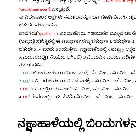
–
–
‘
ಈ
ಅಕ್ಷ
ಮತ್ತು
ಅಕ್ಷ
ಇವೆರಡನ್ನು
ಒಟ್ಟಾಗಿ
ನಿರ್ದೇಶಾಂಕ
ಅಕ್ಷ
x
y
)
ಎನ್ನುತ್ತೇವೆ
.
‘coordinate axes’
ಈ
ನಿರ್ದೇಶಾಂಕ
ಅಕ್ಷಗಳು
ಸಮತಲವನ್ನು
ಭಾಗಗಳಾಗಿ
ವಿಭಾಗಿಸುತ್ತವ
4
ಚತುರ್ಥಕಗಳು
ಅಥವಾ
(
ಪಾದಗಳು
ಎಂದು
ಹೆಸರು
.
ಗಡಿಯಾರದ
ಮುಳ್ಳಿನ
ಚಲನ
‘quadrants’
)
(
ಅಪ್ರದಕ್ಷಿಣ
)
ದಿಕ್ಕಿನಲ್ಲಿ
ಈ
ಚತುರ್ಥಕಗಳನ್ನು
ಚತುರ್ಥಕ
,
ಚತುರ್ಥಕ
I
II,
ಚತುರ್ಥಕ
ಎಂದು
ಕರೆಯುತ್ತೇವೆ
.
ನಕ್ಷಾಹಾಳೆಯಲ್ಲಿ
ಮತ್ತು
ಅಕ್ಷದ
IV
x
y
ಸಮದೂರದಲ್ಲಿ
(
ಸೆಂ
.
ಮೀ
.
ಆಗಿರಲಿ
)
ಬಿಂದುವಿನ
ಎರಡೂ
ಬದಿಗಳಲ್
1
O
ಗುರುತುಗಳಿವೆ
.
ನಲ್ಲಿ
ಗುರುತುಗಳು
ಯಿಂದ
ಬಲಕ್ಕೆ
ಸೆಂ
.
ಮೀ
.
,
ಸೆಂ
.
ಮೀ
.
,
ಸ
1.
OX
O
1
2
3
1
ನಲ್ಲಿ
ಗುರುತುಗಳು
ಯಿಂದ
ಎಡಕ್ಕೆ
-
ಸೆಂ
.
ಮೀ
.
,
ಸೆಂ
.
ಮೀ
2.
OX
O
1
-2
.
,-
ರೇಖೆಯಲ್ಲಿ
ಯ
ಮೇಲೆ
ಸೆಂ
.
ಮೀ
.
,
ಸೆಂ
.
ಮೀ
.
,
ಸೆಂ
.
ಮೀ
.
, 
3.
OY
O
1
2
3
1
ರೇಖೆಯಲ್ಲಿ
ಯ
ಕ
ೆಳಗೆ
-
ಸೆಂ
.
ಮೀ
.
,
ಸೆಂ
.
ಮೀ
.
,
ಸೆಂ
.
ಮೀ
.
4.
OY
O
1
-2
-3
ನಕ್ಷಾಹಾಳೆಯಲ್ಲಿ
ಬಿಂದುಗಳನ್