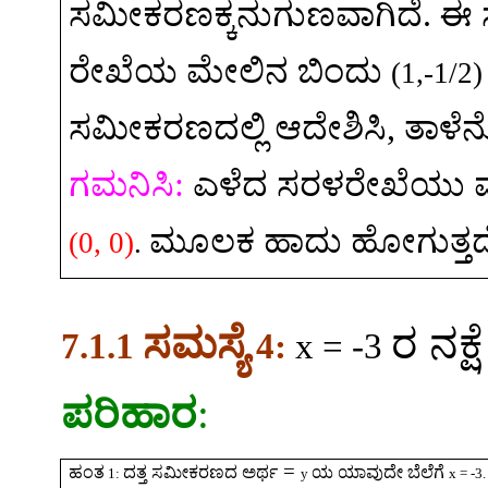
ಸಮೀಕರಣಕ್ಕನುಗುಣವಾಗಿದೆ
.
ಈ
ರೇಖೆಯ
ಮೇಲಿನ
ಬಿಂದು
(1,-1/2
ಸಮೀಕರಣದಲ್ಲಿ
ಆದೇಶಿಸಿ
,
ತಾಳೆ
ಗಮನಿಸಿ
:
ಎಳೆದ
ಸರಳರೇಖೆಯು
ಮೂಲಕ
ಹಾದು
ಹೋಗುತ್ತದ
(0, 0)
.
ಸಮಸ್ಯೆ
ರ
ನಕ್ಷೆ
7.1.1
4:
x = -3
ಪರಿಹಾರ
:
=
ಹಂತ
ದತ್ತ
ಸಮೀಕರಣದ
ಅರ್ಥ
ಯ
ಯಾವುದೇ
ಬೆಲೆಗೆ
1:
y
x = -3