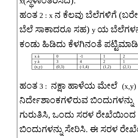
(
ಸ್ಥಳಾಂತರಿಸಿದೆ
).
x
ಹಂತ
ನ
ಕೆಲವು
ಬೆಲೆಗಳಿಗೆ
(
ಬರ
2 : x
ಬೆಲೆ
ಸಾಕಾದರೂ
ಸಹ
)
ಯ
ಬೆಲೆಗಳನ
y
ಕಂಡು
ಹಿಡಿದು
ಕೆಳಗಿನಂತೆ
ಪಟ್ಟಿಮಾಡ
x
à
0
-1
1
2
y
à
3
4
2
1
(x,y)
(0,3)
(-1,4)
(1,2)
(2,1)
ಹಂತ
ನಕ್ಷಾ
ಹಾಳೆಯ
ಮೇಲೆ
3 :
(x,y)
ನಿರ್ದೇಶಾಂಕಗಳಿರುವ
ಬಿಂದುಗಳನ್ನು
ಗುರುತಿಸಿ
,
ಒಂದು
ಸರಳ
ರೇಖೆಯಿಂದ
ಬಿಂದುಗಳನ್ನು
ಸೇರಿಸಿ
.
ಈ
ಸರಳ
ರೇಖ