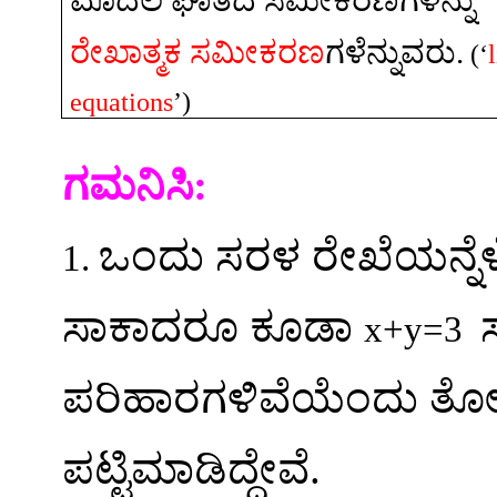
ಮೊದಲ
ಘಾತದ
ಸಮೀಕರಣಗಳನ್ನು
ರೇಖಾತ್ಮಕ
ಸಮೀಕರಣ
ಗಳೆನ್ನುವರು
.
(‘
equations
’)
ಗಮನಿಸಿ
:
ಒಂದು
ಸರಳ
ರೇಖೆಯನ್ನ
1.
ಸಾಕಾದರೂ
ಕೂಡಾ
x+y=
3
ಪರಿಹಾರಗಳಿವೆಯೆಂದು
ತೋ
ಪಟ್ಟಿಮಾಡಿದ್ದೇವೆ
.