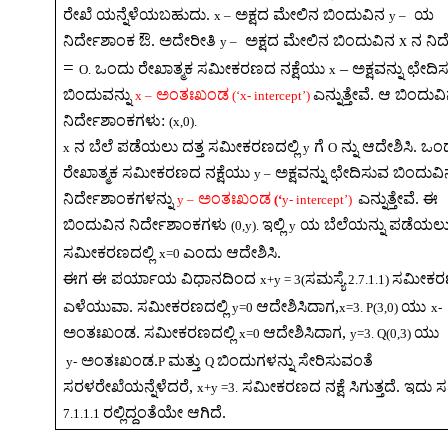
ರೇಖೆ
ಯನ್ನೆಳೆಯಬಹುದು
.
ಅಕ್ಷದ
ಮೇಲಿನ
ಬಿಂದುವಿನ
ಯ
x –
y
–
ನಿರ್ದೇಶಾಂಕ
ಔ
.
ಅದೇರೀತಿ
ಅಕ್ಷದ
ಮೇಲಿನ
ಬಿಂದುವಿನ
x
ನ
ನಿರ
y
–
=
ಒಂದು
ರೇಖಾತ್ಮಕ
ಸಮೀಕರಣದ
ನಕ್ಷೆಯು
–
ಅಕ್ಷವನ್ನು
ಛೇದಿ
O.
x
ಬಿಂದುವನ್ನು
ಅಂತಃಖಂಡ
ಎನ್ನುತ್ತೇವೆ
.
ಆ
ಬಿಂದುವ
x –
(‘x- intercept’)
ನಿರ್ದೇಶಾಂಕಗಳು
:
(x,0).
ನ
ಬೆಲೆ
ಪಡೆಯಲು
ದತ್ತ
ಸಮೀಕರಣದಲ್ಲಿ
ಗೆ
ನ್ನು
ಆದೇಶಿಸಿ
.
ಒಂ
x
y
O
ರೇಖಾತ್ಮಕ
ಸಮೀಕರಣದ
ನಕ್ಷೆಯು
ಅಕ್ಷವನ್ನು
ಛೇದಿಸುವ
ಬಿಂದುವಿ
y –
ನಿರ್ದೇಶಾಂಕಗಳನ್ನು
ಅಂತಃಖಂಡ
ಎನ್ನುತ್ತೇವೆ
.
ಈ
y –
(‘
y- intercept’)
ಬಿಂದುವಿನ
ನಿರ್ದೇಶಾಂಕಗಳು
ಇಲ್ಲಿ
ಯ
ಬೆಲೆಯನ್ನು
ಪಡೆಯಲ
(0,y).
y
ಸಮೀಕರಣದಲ್ಲಿ
ಎಂದು
ಆದೇಶಿಸಿ
.
x=0
ಈಗ
ಈ
ಪರ್ಯಾಯ
ವಿಧಾನದಿಂದ
ಸಮಸ್ಯೆ
ಸಮೀಕ
x+y = 3(
2.7.1.1)
ಎಳೆಯುವಾ
.
ಸಮೀಕರಣದಲ್ಲಿ
ಆದೇಶಿಸಿದಾಗ
,
ಯು
y=0
x=3.
P(
3,0)
x-
ಅಂತಃಖಂಡ
.
ಸಮೀಕರಣದಲ್ಲಿ
ಆದೇಶಿಸಿದಾಗ
,
ಯು
x=0
y=3. Q(0,3)
ಅಂತಃಖಂಡ
.
ಮತ್ತು
ಬಿಂದುಗಳನ್ನು
ಸೇರಿಸುವಂತೆ
y-
P
Q
ಸರಳರೇಖೆಯನ್ನೆಳೆದರೆ
,
ಸಮೀಕರಣದ
ನಕ್ಷೆ
ಸಿಗುತ್ತದೆ
.
ಇದು
ಸ
x+y =3.
ರಲ್ಲಿದ್ದಂತೆಯೇ
ಆಗಿದೆ
.
7.1.1.1