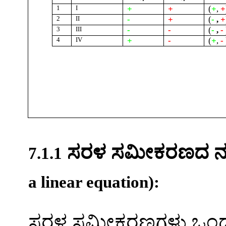
1
I
+
+
(
+
,
+
2
II
-
+
(
-
,
+
3
III
-
-
(
-
,
-
4
IV
+
-
(
+
,
-
ಸರಳ
ಸಮೀಕರಣದ
ನಕ
7.1.1
a linear equation):
ಸರಳ
ಸಮೀಕರಣಗಳು
ಒಂ