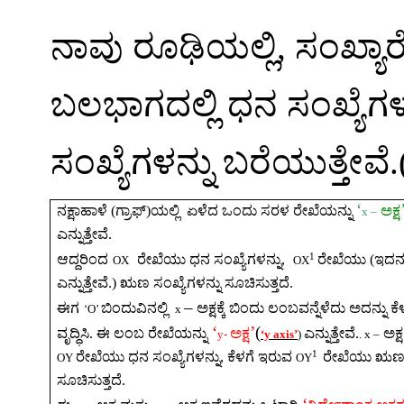
ನಾವು
ರೂಢಿಯಲ್ಲಿ
,
ಸಂಖ್ಯ
ಬಲಭಾಗದಲ್ಲಿ
ಧನ
ಸಂಖ್ಯೆಗಳ
ಸಂಖ್ಯೆಗಳನ್ನು
ಬರೆಯುತ್ತೇವೆ
.
‘
ನಕ್ಷಾಹಾಳೆ
(
ಗ್ರಾಫ್
)
ಯಲ್ಲಿ
ಏಳೆದ
ಒಂದು
ಸರಳ
ರೇಖೆಯನ್ನು
ಅಕ್ಷ
x –
ಎನ್ನುತ್ತೇವೆ
.
1
ಆದ್ದರಿಂದ
ರೇಖೆಯು
ಧನ
ಸಂಖ್ಯೆಗಳನ್ನು
,
ರೇಖೆಯು
(
ಇದನ್
OX
OX
ಎನ್ನುತ್ತೇವೆ
.)
ಋಣ
ಸಂಖ್ಯೆಗಳನ್ನು
ಸೂಚಿಸುತ್ತದೆ
.
–
ಈಗ
ಬಿಂದುವಿನಲ್ಲಿ
ಅಕ್ಷಕ್ಕೆ
ಬಿಂದು
ಲಂಬವನ್ನೆಳೆದು
ಅದನ್ನು
ಕ
‘O’
x
‘
’
(
ವೃದ್ಧಿಸಿ
.
ಈ
ಲಂಬ
ರೇಖೆಯನ್ನು
ಅಕ್ಷ
ಎನ್ನುತ್ತೇವೆ
.
ಅಕ್ಷ
y-
‘y axis’
)
.
x
–
1
ರೇಖೆಯು
ಧನ
ಸಂಖ್ಯೆಗಳನ್ನು
,
ಕೆಳಗೆ
ಇರುವ
ರೇಖೆಯು
ಋ
OY
OY
ಸೂಚಿಸುತ್ತದೆ
.