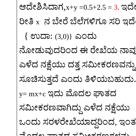
,
ಆದೇಶಿಸಿದಾಗ
ಇದ
x+y =0.5+2.5 =
3
.
ರೀತಿ
ನ
ಬೇರೆ
ಬೆಲೆಗಳಿಗೂ
ಸರಿ
ಇದ
x
{
:
ಉದಾ
ಎಂದು
(3,0)}
ನೋಡುವುದರಿಂದ
ಈ
ರೇಖೆಯ
ನಾವ
ಎಳೆದ
ನಕ್ಷೆಯು
ದತ್ತ
ಸಮೀಕರಣವನ್ನು
ಸೂಚಿಸುತ್ತದೆ
ಎಂದು
ತಿಳಿಯಬಹುದು
ಇದು
ಮೊದಲ
ಘಾತದ
y= mx+c
ಸಮೀಕರಣವಾಗಿದ್ದು
ಎಳೆದ
ನಕ್ಷೆಯು
ಒಂದು
ಸರಳರೇಖೆಯಾದ್ದರಿಂದ
,
ಇಂ